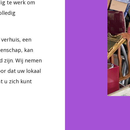
dig te werk om
olledig
verhuis, een
tenschap, kan
 zijn. Wij nemen
or dat uw lokaal
t u zich kunt