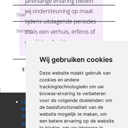
jarenlange ervaring bieden
wij ondersteuning op maat
tijdens uitdagende periodes
zoals een verhuis, erfenis of
overlijden Ambly .
Wij gebruiken cookies
STUREN
Deze website maakt gebruik van
cookies en andere
trackingtechnologieën om uw
;
browse-ervaring te verbeteren
voor de volgende doeleinden:
om
Leegmaken
Leegmaken
Leegmaken
de basisfunctionaliteit van de
winkel of
winkel of
winkel of
website mogelijk te maken
,
om
magazij
magazij anlier
magazij anloy
een betere ervaring op de website
amonines
Leegmaken
Leegmaken
te bieden
,
om uw interesse in