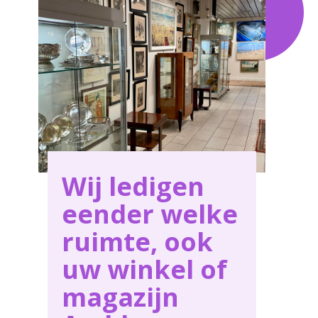
service in Ambly .
Wij ledigen
eender welke
ruimte, ook
uw winkel of
magazijn