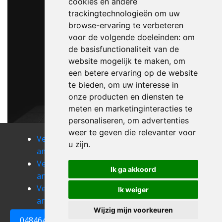
cookies en andere
trackingtechnologieën om uw
browse-ervaring te verbeteren
voor de volgende doeleinden:
om
de basisfunctionaliteit van de
website mogelijk te maken
,
om
een betere ervaring op de website
te bieden
,
om uw interesse in
onze producten en diensten te
meten en marketinginteracties te
personaliseren
,
om advertenties
weer te geven die relevanter voor
Verhuizen
Verhuizen
Verhuizen
u zijn
.
ampsin
andrimont
angleur
Verhuizen
Verhuizen
Verhuizen
Ik ga akkoord
ans
antheit
anthisnes
Verhuizen
Verhuizen
Verhuizen
Ik weiger
arbrefontaine
argenteau
aubel
Wijzig mijn voorkeuren
0484648161