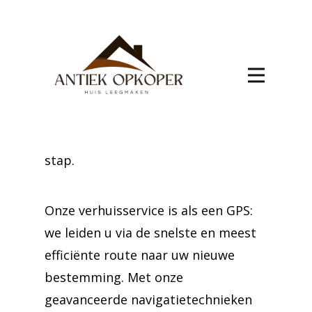
verhuis AMEL
Maak uw overgang naar AMEL
naadloos met onze gespecialiseerde
verhuisservices. Van zorgvuldige
planning tot uitvoering, ons team
staat klaar om u te helpen bij elke
stap.
Onze verhuisservice is als een GPS:
we leiden u via de snelste en meest
efficiënte route naar uw nieuwe
bestemming. Met onze
geavanceerde navigatietechnieken