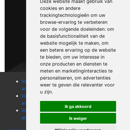
Deze website maakt gebruik van
cookies en andere
trackingtechnologieën om uw
browse-ervaring te verbeteren
voor de volgende doeleinden:
om
de basisfunctionaliteit van de
website mogelijk te maken
,
om
een betere ervaring op de website
te bieden
,
om uw interesse in
onze producten en diensten te
meten en marketinginteracties te
personaliseren
,
om advertenties
Verhuizen
Verhuizen
Verhuizen
weer te geven die relevanter voor
anlier
anloy
arlon
u zijn
.
Verhuizen
Verhuizen
Verhuizen
arville
assenois
athus
Ik ga akkoord
Verhuizen
Verhuizen
Verhuizen
attert
aubange
auby-sur-
Ik weiger
semois