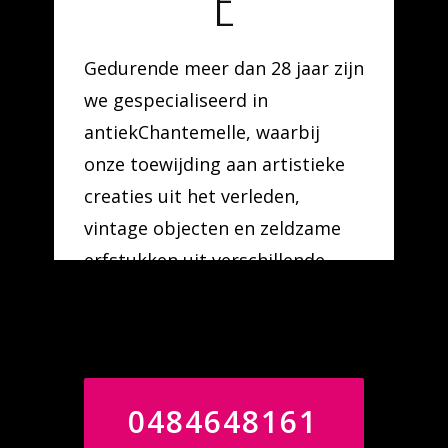
E
Gedurende meer dan 28 jaar zijn
we gespecialiseerd in
antiekChantemelle, waarbij
onze toewijding aan artistieke
creaties uit het verleden,
vintage objecten en zeldzame
erfstukken uit verschillende
tijdperken en stromingen de
kern vormt van ons beroep.
0484648161