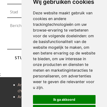
Wij gebruiken cookies
Deze website maakt gebruik van
cookies en andere
trackingtechnologieën om uw
browse-ervaring te verbeteren
voor de volgende doeleinden:
om
de basisfunctionaliteit van de
website mogelijk te maken
,
om
een betere ervaring op de website
STUREN
te bieden
,
om uw interesse in
onze producten en diensten te
meten en marketinginteracties te
;
personaliseren
,
om advertenties
weer te geven die relevanter voor
Antiek
Antiek
Antiek
u zijn
.
chassepierre
chatillon
cherain
Antiek chiny
Antiek
Antiek
Ik ga akkoord
corbion
cugnon