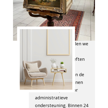
van Antiek
Opkoper
ANDENNE
Wanneer we uw locatie
bezoeken, beoordelen we
de
verwijderingsbehoeften
en controleren de
toegankelijkheid van de
ruimtes. We verkennen
tevens de optie voor
administratieve
ondersteuning. Binnen 24