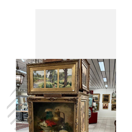
Laat uw huis
leegmaken
ANDENNE, in
het volste
vertrouwen,
met de hulp