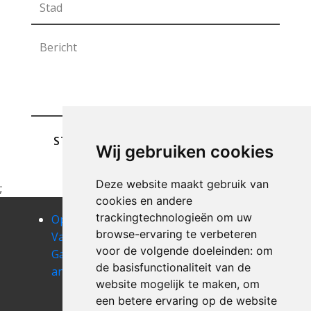
STUREN
Wij gebruiken cookies
Deze website maakt gebruik van
;
cookies en andere
trackingtechnologieën om uw
Opruimen
Opruimen
Opruimen
browse-ervaring te verbeteren
Van Uw
Van Uw
Van Uw
voor de volgende doeleinden:
om
Garage
Garage
Garage
de basisfunctionaliteit van de
anhee
annevoie-
anseremme
website mogelijk te maken
,
om
rouillon
Opruimen
een betere ervaring op de website
Van Uw