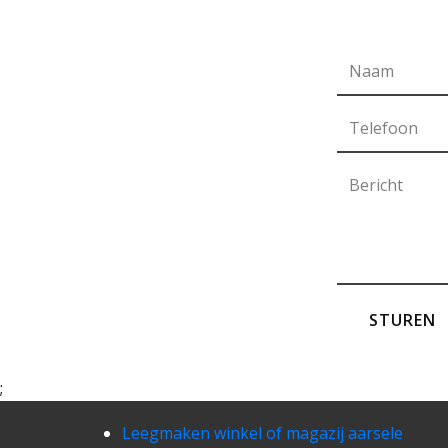
STUREN
;
Leegmaken winkel of magazij aarsele