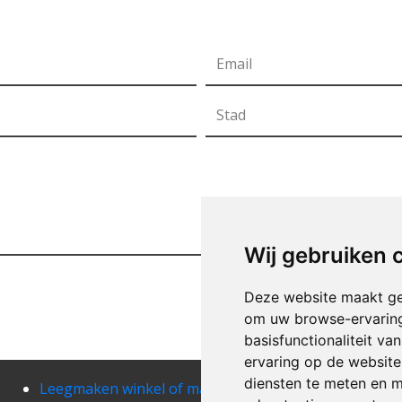
Wij gebruiken 
Deze website maakt ge
om uw browse-ervaring
basisfunctionaliteit v
ervaring op de website
diensten te meten en m
Leegmaken winkel of magazij aartrijke
Leeg