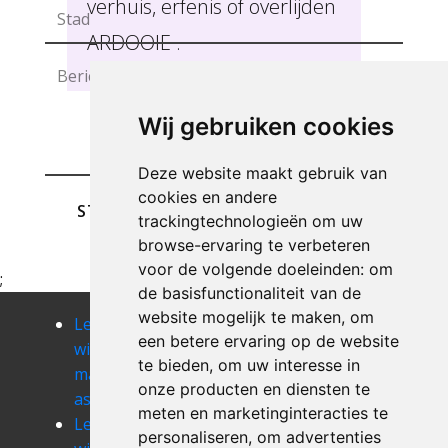
verhuis, erfenis of overlijden
ARDOOIE .
Wij gebruiken cookies
Deze website maakt gebruik van
cookies en andere
STUREN
trackingtechnologieën om uw
browse-ervaring te verbeteren
voor de volgende doeleinden:
om
;
de basisfunctionaliteit van de
website mogelijk te maken
,
om
Leegmaken
Leegmaken
Leegmaken
een betere ervaring op de website
winkel of
winkel of
winkel of
te bieden
,
om uw interesse in
magazij
magazij
magazij
onze producten en diensten te
assebroek
avekapelle
avelgem
meten en marketinginteracties te
Leegmaken
Leegmaken
Leegmaken
personaliseren
,
om advertenties