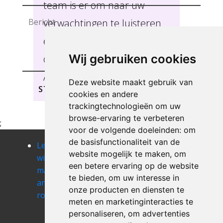
team is er om naar uw
verwachtingen te luisteren
en u de meest geschikte
Wij gebruiken cookies
ondersteuning te bieden,
ANHÉE.
Deze website maakt gebruik van
STUREN
cookies en andere
trackingtechnologieën om uw
browse-ervaring te verbeteren
;
voor de volgende doeleinden:
om
de basisfunctionaliteit van de
Leegmaken
Leegmaken
Leegmaken
website mogelijk te maken
,
om
winkel of
winkel of
winkel of
een betere ervaring op de website
magazij
magazij
magazij
te bieden
,
om uw interesse in
annevoie-
anseremme
anthee
onze producten en diensten te
rouillon
Leegmaken
Leegmaken
meten en marketinginteracties te
winkel of
winkel of
personaliseren
,
om advertenties
magazij arbre
magazij