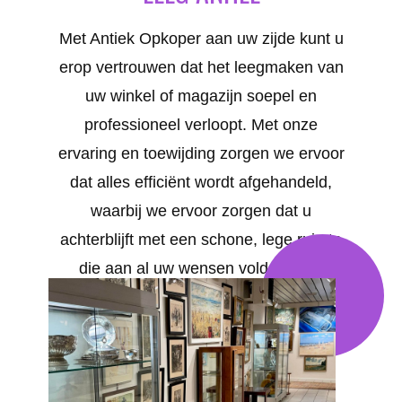
Met Antiek Opkoper aan uw zijde kunt u
erop vertrouwen dat het leegmaken van
uw winkel of magazijn soepel en
professioneel verloopt. Met onze
ervaring en toewijding zorgen we ervoor
dat alles efficiënt wordt afgehandeld,
waarbij we ervoor zorgen dat u
achterblijft met een schone, lege ruimte
die aan al uw wensen voldoet. Uw
tevredenheid staat bij ons voorop. We
bieden op maat gemaakte oplossingen
voor al uw behoeften in ANHÉE .