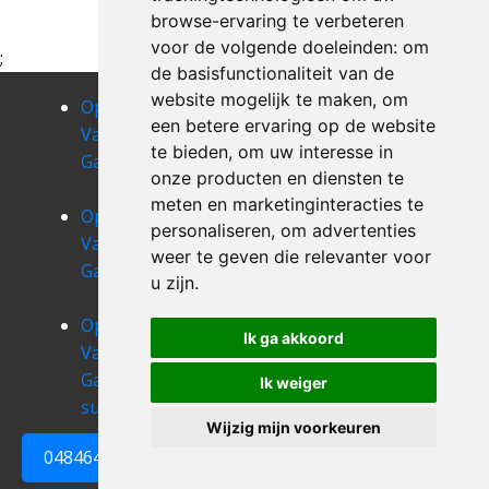
browse-ervaring te verbeteren
voor de volgende doeleinden:
om
;
de basisfunctionaliteit van de
website mogelijk te maken
,
om
Opruimen
Opruimen
Opruimen
een betere ervaring op de website
Van Uw
Van Uw
Van Uw
te bieden
,
om uw interesse in
Garage arlon
Garage arville
Garage
onze producten en diensten te
assenois
meten en marketinginteracties te
Opruimen
Opruimen
Opruimen
personaliseren
,
om advertenties
Van Uw
Van Uw
Van Uw
weer te geven die relevanter voor
Garage athus
Garage attert
Garage
u zijn
.
aubange
Opruimen
Opruimen
Opruimen
Ik ga akkoord
Van Uw
Van Uw
Van Uw
Garage auby-
Garage
Garage
Ik weiger
sur-semois
autelbas
awenne
Wijzig mijn voorkeuren
0484648161