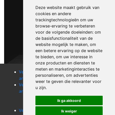
Deze website maakt gebruik van
cookies en andere
trackingtechnologieën om uw
browse-ervaring te verbeteren
voor de volgende doeleinden:
om
de basisfunctionaliteit van de
website mogelijk te maken
,
om
een betere ervaring op de website
te bieden
,
om uw interesse in
onze producten en diensten te
meten en marketinginteracties te
Verhuizen
Verhuizen
Verhuizen
personaliseren
,
om advertenties
antoing
anvaing
arbre
weer te geven die relevanter voor
Verhuizen
Verhuizen
Verhuizen
u zijn
.
arc-ainieres
arc-
arquennes
wattripont
Verhuizen
Ik ga akkoord
asquillies
Verhuizen
Verhuizen
Ik weiger