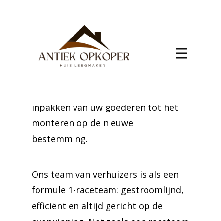
Verhuizen naar Anseroeul is een
uitdaging die veel nauwkeurigheid
vereist. Onze jarenlange ervaring
garandeert een soepele overgang.
Wij nemen de tijd om elk detail
zorgvuldig te beheren, van het
inpakken van uw goederen tot het
monteren op de nieuwe
bestemming.
Ons team van verhuizers is als een
formule 1-raceteam: gestroomlijnd,
efficiënt en altijd gericht op de