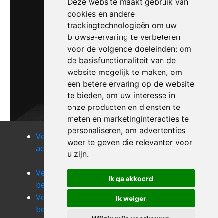
Deze website maakt gebruik van
cookies en andere
trackingtechnologieën om uw
browse-ervaring te verbeteren
voor de volgende doeleinden:
om
de basisfunctionaliteit van de
website mogelijk te maken
,
om
een betere ervaring op de website
te bieden
,
om uw interesse in
onze producten en diensten te
meten en marketinginteracties te
personaliseren
,
om advertenties
Verhuizen
Verhuizen
Verhuizen as
weer te geven die relevanter voor
achel
alken
Verhuizen
u zijn
.
batsheers
Verhuizen
Verhuizen
Verhuizen
Ik ga akkoord
beek
berbroek
berg
Verhuizen
Verhuizen
Ik weiger
beringen
berlingen