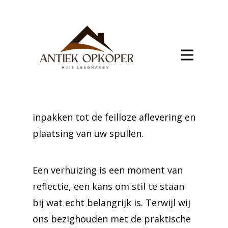
efficiënte
verhuis Aalst
Laat de details van uw verhuizing
naar Aalst aan ons over. Wij zorgen
voor een soepele en stressvrije
ervaring, van het zorgvuldig
inpakken tot de feilloze aflevering en
plaatsing van uw spullen.
Een verhuizing is een moment van
reflectie, een kans om stil te staan
bij wat echt belangrijk is. Terwijl wij
ons bezighouden met de praktische