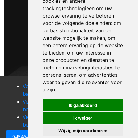
cookies en andere
trackingtechnologieën om uw
browse-ervaring te verbeteren
voor de volgende doeleinden:
om
de basisfunctionaliteit van de
website mogelijk te maken
,
om
een betere ervaring op de website
te bieden
,
om uw interesse in
onze producten en diensten te
meten en marketinginteracties te
personaliseren
,
om advertenties
weer te geven die relevanter voor
Verhuizen
Verhuizen
Verhuizen
u zijn
.
batsheers
beek
berbroek
Verhuizen
Verhuizen
Verhuizen
Ik ga akkoord
berg
beringen
berlingen
Verhuizen
Verhuizen
Verhuizen
Ik weiger
beverlo
beverst
bilzen
Wijzig mijn voorkeuren
0484648161