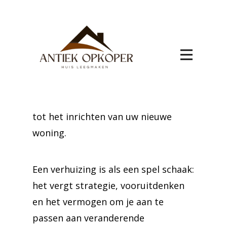
Uw transitie naar AS verdient de
beste ondersteuning. Onze
medewerkers zorgen voor een
naadloze overgang, met services die
uw verhuizing gemakkelijker maken,
van het demonteren van meubels
tot het inrichten van uw nieuwe
woning.
Een verhuizing is als een spel schaak:
het vergt strategie, vooruitdenken
en het vermogen om je aan te
passen aan veranderende