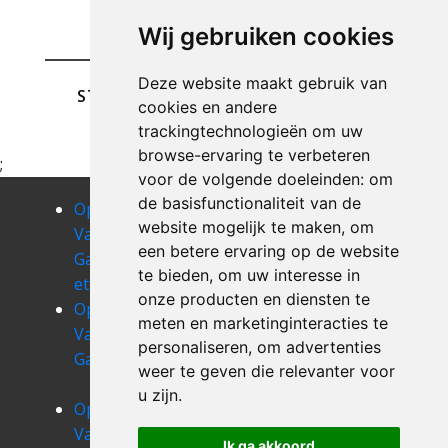
Wij gebruiken cookies
Deze website maakt gebruik van
STUREN
cookies en andere
trackingtechnologieën om uw
browse-ervaring te verbeteren
;
voor de volgende doeleinden:
om
de basisfunctionaliteit van de
Opruimen
Opruimen
Opruimen
website mogelijk te maken
,
om
Van Uw
Van Uw
Van Uw
een betere ervaring op de website
Garage
Garage evere
Garage
te bieden
,
om uw interesse in
etterbeek
ganshoren
onze producten en diensten te
Opruimen
Opruimen
Opruimen
meten en marketinginteracties te
Van Uw
Van Uw
Van Uw
personaliseren
,
om advertenties
Garage haren
Garage jette
Garage
weer te geven die relevanter voor
koekelberg
u zijn
.
Opruimen
Opruimen
Opruimen
Van Uw
Van Uw
Van Uw
Ik ga akkoord