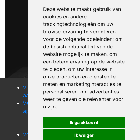
Deze website maakt gebruik van
cookies en andere
trackingtechnologieën om uw
browse-ervaring te verbeteren
voor de volgende doeleinden:
om
de basisfunctionaliteit van de
website mogelijk te maken
,
om
een betere ervaring op de website
te bieden
,
om uw interesse in
onze producten en diensten te
meten en marketinginteracties te
Verhuizen
Verhuizen
Verhuizen
personaliseren
,
om advertenties
aalter
adegem
afsnee
weer te geven die relevanter voor
Verhuizen
Verhuizen
Verhuizen
u zijn
.
appels
appelterre-
aspelare
eichem
Verhuizen
Ik ga akkoord
asper
Verhuizen
Verhuizen
Ik weiger