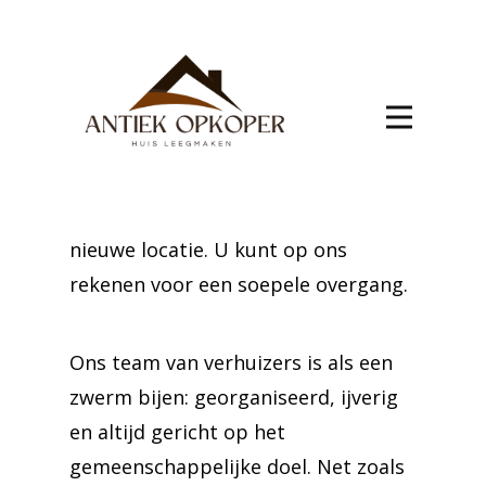
Naar AALST verhuizen vraagt om een
doordachte aanpak en secure
afhandeling. Ons team, met
jarenlange ervaring, zorgt dat uw
eigendommen zorgvuldig worden
verpakt en veilig aankomen op de
nieuwe locatie. U kunt op ons
rekenen voor een soepele overgang.
Ons team van verhuizers is als een
zwerm bijen: georganiseerd, ijverig
en altijd gericht op het
gemeenschappelijke doel. Net zoals