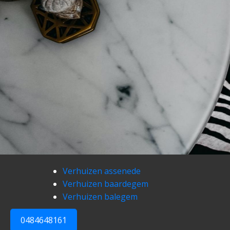
Verhuizen assenede
Verhuizen baardegem
Verhuizen balegem
0484648161