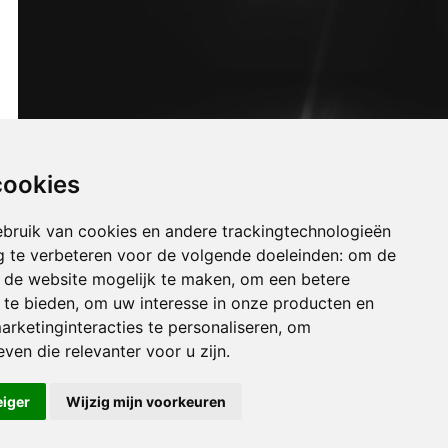
cookies
bruik van cookies en andere trackingtechnologieën
 te verbeteren voor de volgende doeleinden:
om de
an de website mogelijk te maken
,
om een betere
 te bieden
,
om uw interesse in onze producten en
arketinginteracties te personaliseren
,
om
uizen baaigem
ven die relevanter voor u zijn
.
uizen bachte-maria-leerne
uizen bassevelde
eiger
Wijzig mijn voorkeuren