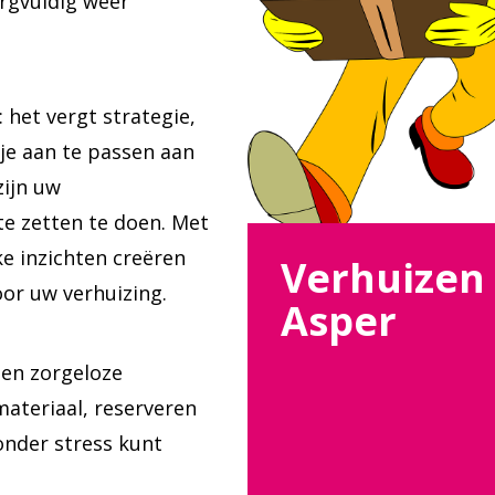
rgvuldig weer
: het vergt strategie,
e aan te passen aan
ijn uw
te zetten te doen. Met
ke inzichten creëren
Verhuizen
or uw verhuizing.
Asper
een zorgeloze
ateriaal, reserveren
onder stress kunt