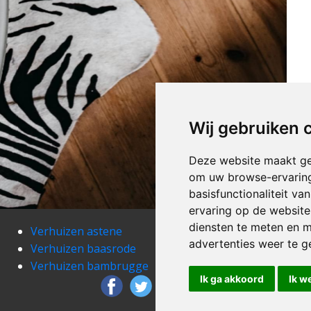
Wij gebruiken 
Deze website maakt ge
om uw browse-ervaring
basisfunctionaliteit v
ervaring op de website
diensten te meten en m
Verhuizen astene
Verh
advertenties weer te ge
Verhuizen baasrode
Verh
Verhuizen bambrugge
Verh
Ik ga akkoord
Ik w