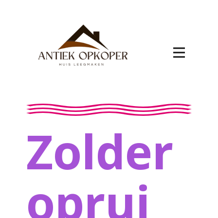
Zolder
oprui