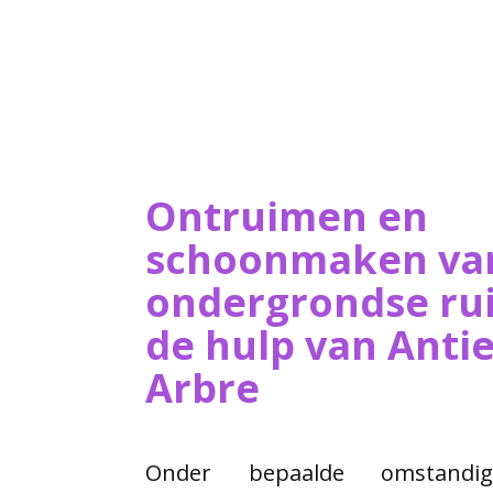
Ontruimen en
schoonmaken va
ondergrondse ru
de hulp van ​Ant
Arbre
Onder bepaalde omstand