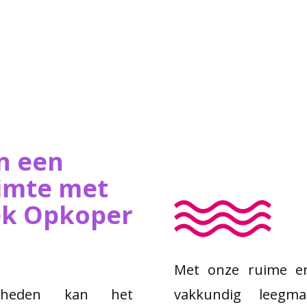
n een
imte met
iek Opkoper
Met onze ruime er
igheden kan het
vakkundig leegm