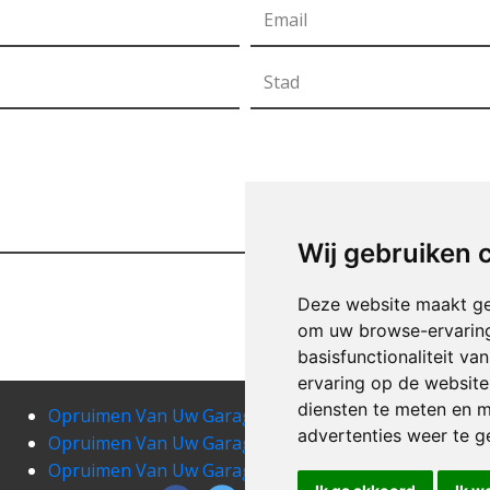
Wij gebruiken 
Deze website maakt ge
om uw browse-ervaring
basisfunctionaliteit v
ervaring op de website
diensten te meten en m
Opruimen Van Uw Garage arc-wattripont
Opr
advertenties weer te ge
Opruimen Van Uw Garage ath
Opru
Opruimen Van Uw Garage aubechies
Opru