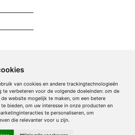
cookies
bruik van cookies en andere trackingtechnologieën
 te verbeteren voor de volgende doeleinden:
om de
an de website mogelijk te maken
,
om een betere
 te bieden
,
om uw interesse in onze producten en
arketinginteracties te personaliseren
,
om
uimen Van Uw Garage arquennes
ven die relevanter voor u zijn
.
imen Van Uw Garage athis
imen Van Uw Garage audregnies