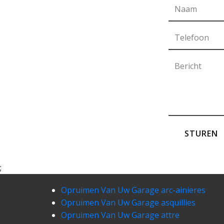
STUREN
;
Opruimen Van Uw Garage arc-ainieres
Opruimen Van Uw Garage asquillies
Opruimen Van Uw Garage attre