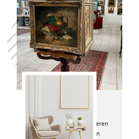
Laat uw huis
leegmaken
ARLON, in het
volste
vertrouwen,
met de hulp
van Antiek
Opkoper
ARLON
We komen naar uw
locatie om te evalueren
wat er moet worden