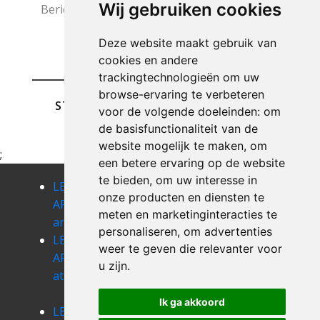
Wij gebruiken cookies
Deze website maakt gebruik van
cookies en andere
trackingtechnologieën om uw
browse-ervaring te verbeteren
STUREN
voor de volgende doeleinden:
om
de basisfunctionaliteit van de
website mogelijk te maken
,
om
;
een betere ervaring op de website
te bieden
,
om uw interesse in
LEEGMAKEN
LEEGMAKEN
LEEGMAKEN
onze producten en diensten te
APPARTEMENT
APPARTEMENT
APPARTEMENT
meten en marketinginteracties te
arville
assenois
athus
personaliseren
,
om advertenties
LEEGMAKEN
LEEGMAKEN
LEEGMAKEN
weer te geven die relevanter voor
APPARTEMENT
APPARTEMENT
APPARTEMENT
u zijn
.
attert
aubange
auby-sur-
semois
Ik ga akkoord
LEEGMAKEN
LEEGMAKEN
LEEGMAKEN