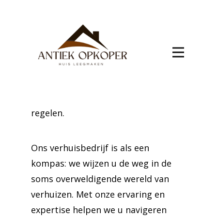
Uw verhuizing naar Gourdinne wordt
een gestroomlijnd proces met onze
hulp. We bieden een volledige
service, van het voorbereiden van uw
huidige woning tot het inrichten van
uw nieuwe thuis. Laat ons de details
regelen.
Ons verhuisbedrijf is als een
kompas: we wijzen u de weg in de
soms overweldigende wereld van
verhuizen. Met onze ervaring en
expertise helpen we u navigeren