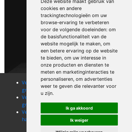
Deze website maakt gebruik van
cookies en andere
trackingtechnologieën om uw
browse-ervaring te verbeteren
voor de volgende doeleinden:
om
de basisfunctionaliteit van de
website mogelijk te maken
,
om
een betere ervaring op de website
te bieden
,
om uw interesse in
onze producten en diensten te
meten en marketinginteracties te
personaliseren
,
om advertenties
Verhuizen
Verhuizen
Verhuizen
weer te geven die relevanter voor
graide
grand-leez
grand-manil
u zijn
.
Verhuizen
Verhuizen
Verhuizen
graux
gros-fays
haillot
Ik ga akkoord
Verhuizen
Verhuizen
Verhuizen
haltinne
ham-sur-
hamois
Ik weiger
sambre