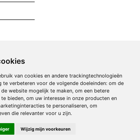
cookies
bruik van cookies en andere trackingtechnologieën
 te verbeteren voor de volgende doeleinden:
om de
an de website mogelijk te maken
,
om een betere
 te bieden
,
om uw interesse in onze producten en
arketinginteracties te personaliseren
,
om
uimen Van Uw Garage berbroek
ven die relevanter voor u zijn
.
imen Van Uw Garage berlingen
imen Van Uw Garage bilzen
eiger
Wijzig mijn voorkeuren