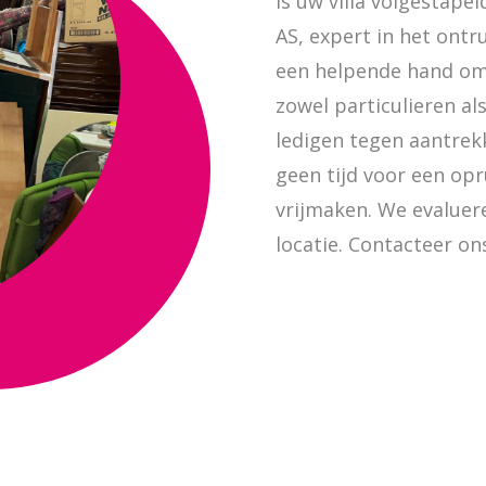
Is uw villa volgestap
AS, expert in het ont
een helpende hand om 
zowel particulieren a
ledigen tegen aantrekk
geen tijd voor een op
vrijmaken. We evalue
locatie. Contacteer on