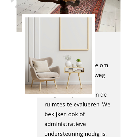
met de hulp
van Antiek
Opkoper
Aspelare
Onze teamleden
bezoeken uw locatie om
te beoordelen wat weg
moet en om de
toegankelijkheid van de
ruimtes te evalueren. We
bekijken ook of
administratieve
ondersteuning nodig is.