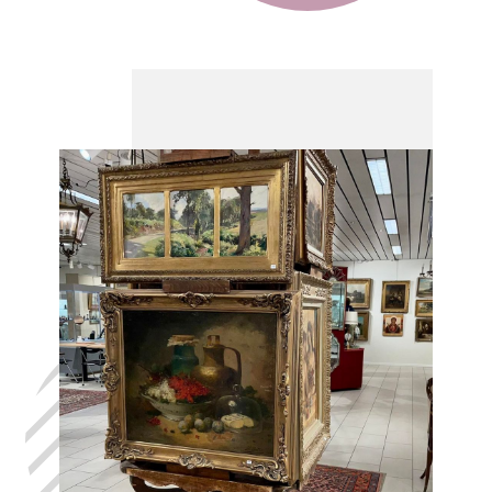
Laat uw huis
leegmaken
Aspelare, in
het volste
vertrouwen,