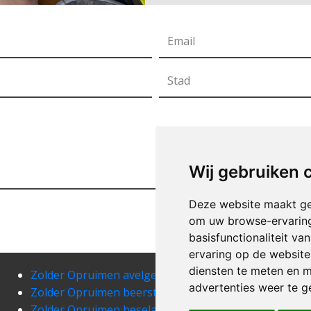
Wij gebruiken 
Deze website maakt ge
om uw browse-ervaring
basisfunctionaliteit v
ervaring op de website
diensten te meten en m
Zolder Opruimen avelgem
Zold
advertenties weer te ge
Zolder Opruimen beerst
Zol
Zolder Opruimen beselare
Zold