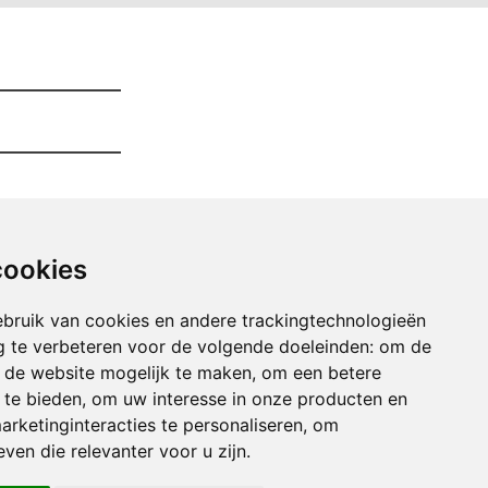
cookies
bruik van cookies en andere trackingtechnologieën
 te verbeteren voor de volgende doeleinden:
om de
an de website mogelijk te maken
,
om een betere
 te bieden
,
om uw interesse in onze producten en
arketinginteracties te personaliseren
,
om
er Opruimen bavikhove
ven die relevanter voor u zijn
.
der Opruimen bekegem
er Opruimen beveren