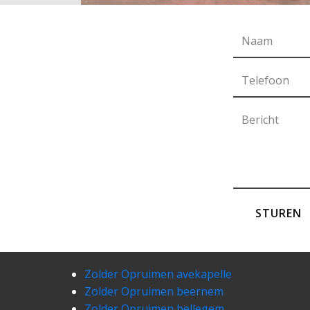
STUREN
Zolder Opruimen avekapelle
Zolder Opruimen beernem
Zolder Opruimen bellegem