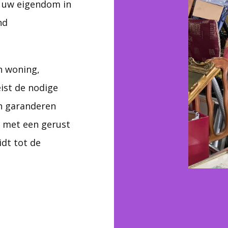
 uw eigendom in
nd
n woning,
ist de nodige
en garanderen
u met een gerust
idt tot de