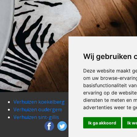
Wij gebruiken 
Deze website maakt ge
om uw browse-ervaring
basisfunctionaliteit v
ervaring op de website
diensten te meten en m
Verhuizen koekelberg
Verh
advertenties weer te ge
Verhuizen oudergem
Verh
Verhuizen sint-gillis
Verh
Ik ga akkoord
Ik w