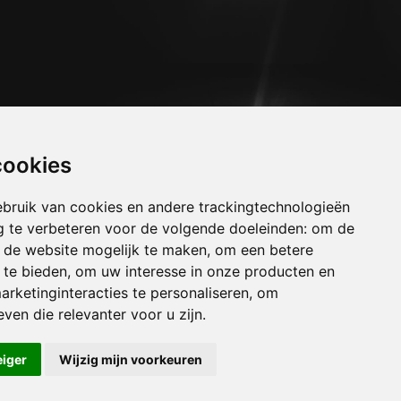
cookies
bruik van cookies en andere trackingtechnologieën
 te verbeteren voor de volgende doeleinden:
om de
an de website mogelijk te maken
,
om een betere
 te bieden
,
om uw interesse in onze producten en
arketinginteracties te personaliseren
,
om
uizen laken
ven die relevanter voor u zijn
.
uizen schaarbeek
uizen sint-jans-molenbeek
eiger
Wijzig mijn voorkeuren