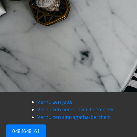
Verhuizen jette
Verhuizen neder-over-heembeek
Verhuizen sint-agatha-berchem
0484648161