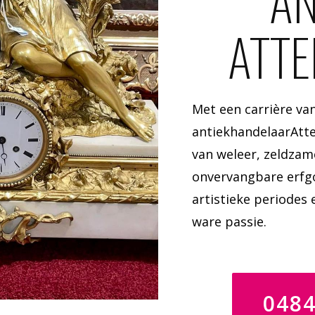
AN
ATT
Met een carrière van
antiekhandelaarAtte
van weleer, zeldza
onvervangbare erfgo
artistieke periodes
ware passie.
048