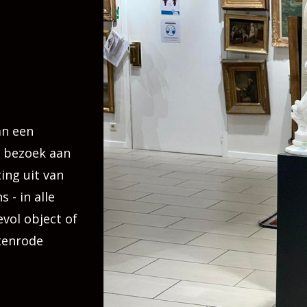
an een
n bezoek aan
ing uit van
 - in alle
evol object of
tenrode