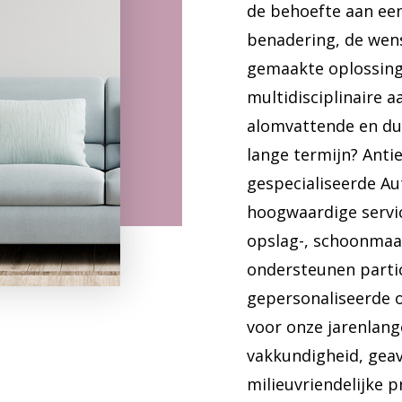
de behoefte aan ee
benadering, de wens
gemaakte oplossing
multidisciplinaire 
alomvattende en du
lange termijn? Anti
gespecialiseerde Aut
hoogwaardige servic
opslag-, schoonmaak
ondersteunen parti
gepersonaliseerde o
voor onze jarenlang
vakkundigheid, gea
milieuvriendelijke p