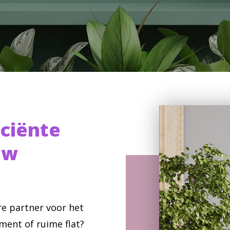
iciënte
uw
e partner voor het
ent of ruime flat?