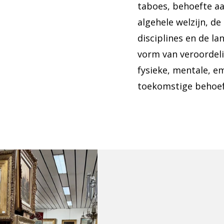
taboes, behoefte aa
algehele welzijn, d
disciplines en de l
vorm van veroordel
fysieke, mentale, em
toekomstige behoef