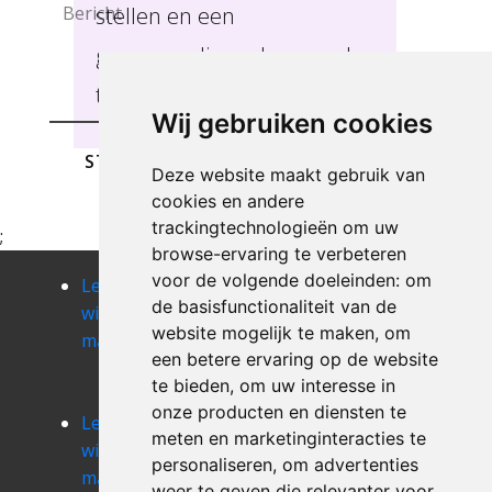
stellen en een
gepersonaliseerde aanpak
te hanteren Achêne .
Wij gebruiken cookies
STUREN
Deze website maakt gebruik van
cookies en andere
trackingtechnologieën om uw
;
browse-ervaring te verbeteren
voor de volgende doeleinden:
om
Leegmaken
Leegmaken
Leegmaken
de basisfunctionaliteit van de
winkel of
winkel of
winkel of
website mogelijk te maken
,
om
magazij achet
magazij
magazij
een betere ervaring op de website
agimont
aische-en-
te bieden
,
om uw interesse in
refail
onze producten en diensten te
Leegmaken
Leegmaken
Leegmaken
meten en marketinginteracties te
winkel of
winkel of
winkel of
personaliseren
,
om advertenties
magazij
magazij alle
magazij
weer te geven die relevanter voor