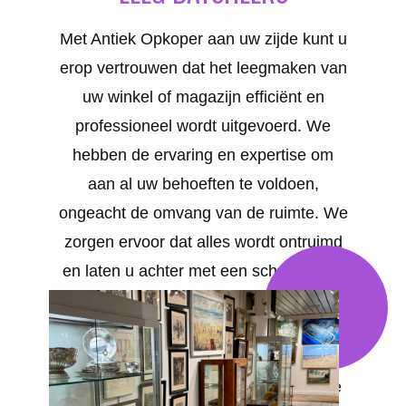
Met Antiek Opkoper aan uw zijde kunt u
erop vertrouwen dat het leegmaken van
uw winkel of magazijn efficiënt en
professioneel wordt uitgevoerd. We
hebben de ervaring en expertise om
aan al uw behoeften te voldoen,
ongeacht de omvang van de ruimte. We
zorgen ervoor dat alles wordt ontruimd
en laten u achter met een schone, lege
ruimte die aan uw verwachtingen
voldoet. Uw tevredenheid staat bij ons
voorop. We bieden op maat gemaakte
oplossingen en garanderen een snelle