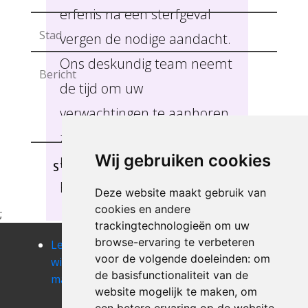
erfenis na een sterfgeval
vergen de nodige aandacht.
Ons deskundig team neemt
de tijd om uw
verwachtingen te aanhoren
zodat we u de beste service
Wij gebruiken cookies
kunnen verlenen,
STUREN
Batsheers.
Deze website maakt gebruik van
cookies en andere
;
trackingtechnologieën om uw
browse-ervaring te verbeteren
Leegmaken
Leegmaken
Leegmaken
voor de volgende doeleinden:
om
winkel of
winkel of
winkel of
de basisfunctionaliteit van de
magazij beek
magazij
magazij berg
website mogelijk te maken
,
om
berbroek
Leegmaken