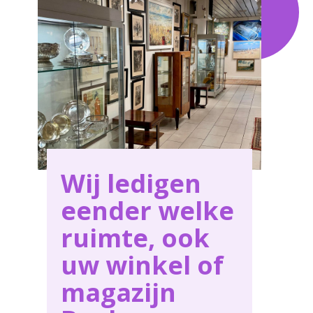
behoeften in Beek .
Wij ledigen
eender welke
ruimte, ook
uw winkel of
magazijn