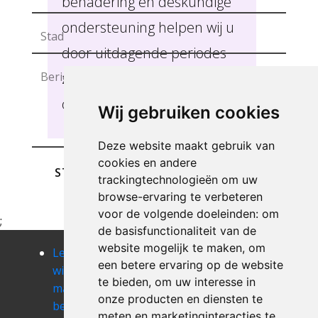
benadering en deskundige
ondersteuning helpen wij u
door uitdagende periodes
zoals een verhuis, erfenis of
overlijden Beek .
Wij gebruiken cookies
Deze website maakt gebruik van
cookies en andere
STUREN
trackingtechnologieën om uw
browse-ervaring te verbeteren
voor de volgende doeleinden:
om
;
de basisfunctionaliteit van de
website mogelijk te maken
,
om
Leegmaken
Leegmaken
Leegmaken
een betere ervaring op de website
winkel of
winkel of
winkel of
te bieden
,
om uw interesse in
magazij
magazij berg
magazij
onze producten en diensten te
berbroek
beringen
meten en marketinginteracties te