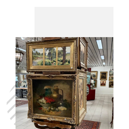
Laat uw huis
leegmaken
Acosse, in het
volste
vertrouwen,
met de hulp