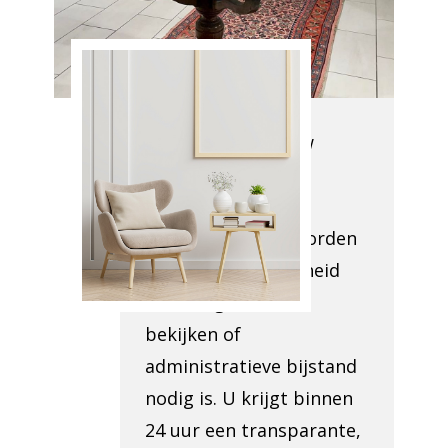
van Antiek
Opkoper
Acosse
Wij arriveren op uw
locatie om alles te
inspecteren wat
verwijderd moet worden
en de toegankelijkheid
van het gebied. We
bekijken of
administratieve bijstand
nodig is. U krijgt binnen
24 uur een transparante,