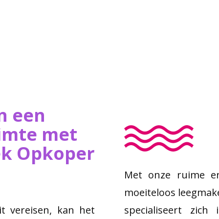
n een
imte met
iek Opkoper
Met onze ruime er
moeiteloos leegmak
 vereisen, kan het
specialiseert zic