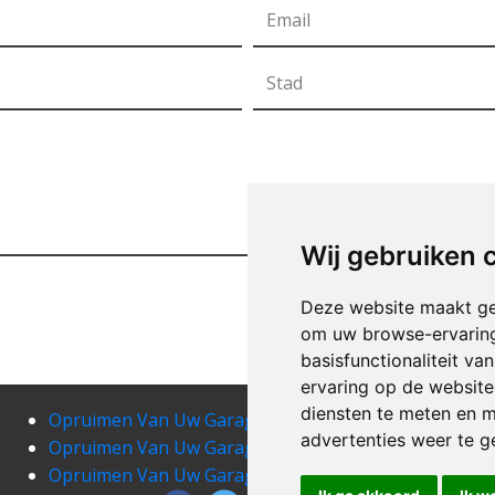
Wij gebruiken 
Deze website maakt ge
om uw browse-ervaring
basisfunctionaliteit v
ervaring op de website
diensten te meten en m
Opruimen Van Uw Garage bekkerzeel
Opru
advertenties weer te ge
Opruimen Van Uw Garage berg
Opr
Opruimen Van Uw Garage bever
Opru