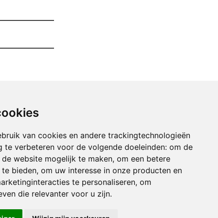
cookies
bruik van cookies en andere trackingtechnologieën
 te verbeteren voor de volgende doeleinden:
om de
an de website mogelijk te maken
,
om een betere
 te bieden
,
om uw interesse in onze producten en
arketinginteracties te personaliseren
,
om
imen Van Uw Garage bekkevoort
ven die relevanter voor u zijn
.
uimen Van Uw Garage bertem
imen Van Uw Garage bierbeek