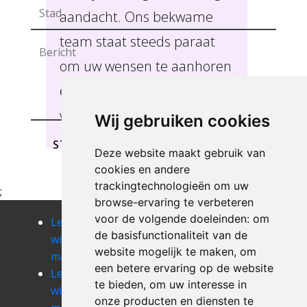
aandacht. Ons bekwame
team staat steeds paraat
om uw wensen te aanhoren
en u de beste service te
verlenen, 'S Herenelderen.
Wij gebruiken cookies
STUREN
Deze website maakt gebruik van
cookies en andere
trackingtechnologieën om uw
;
browse-ervaring te verbeteren
voor de volgende doeleinden:
om
Leegmaken
Leegmaken
Leegmaken
de basisfunctionaliteit van de
winkel of
winkel of
winkel of
website mogelijk te maken
,
om
magazij aalst
magazij achel
magazij alken
een betere ervaring op de website
Leegmaken
Leegmaken
Leegmaken
te bieden
,
om uw interesse in
winkel of
winkel of
winkel of
onze producten en diensten te