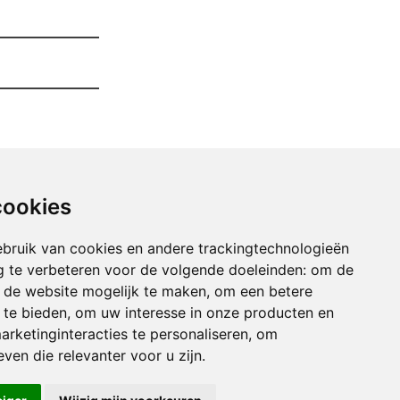
cookies
bruik van cookies en andere trackingtechnologieën
 te verbeteren voor de volgende doeleinden:
om de
an de website mogelijk te maken
,
om een betere
 te bieden
,
om uw interesse in onze producten en
arketinginteracties te personaliseren
,
om
uimen Van Uw Garage andenne
ven die relevanter voor u zijn
.
uimen Van Uw Garage anseremme
imen Van Uw Garage arsimont