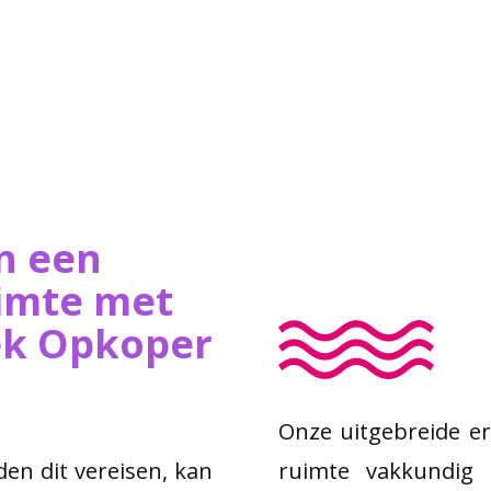
n een
imte met
iek Opkoper
Onze uitgebreide er
n dit vereisen, kan
ruimte vakkundig 