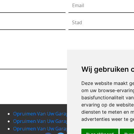
Wij gebruiken 
Deze website maakt ge
om uw browse-ervaring
basisfunctionaliteit v
ervaring op de website
diensten te meten en m
Opruimen Van Uw Garage alle
Opr
advertenties weer te ge
Opruimen Van Uw Garage annevoie-rouillon
Opr
Opruimen Van Uw Garage arbre
Opru