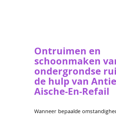
Ontruimen en
schoonmaken va
ondergrondse ru
de hulp van ​Ant
Aische-En-Refail
Wanneer bepaalde omstandighede