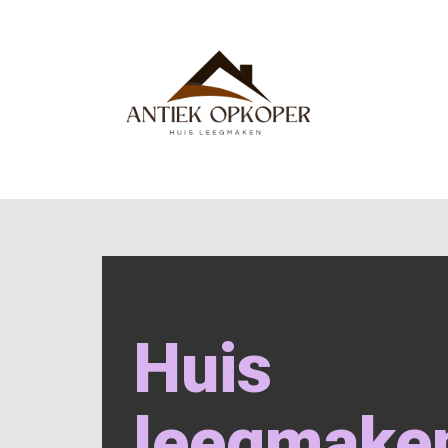
Huis
leegmake