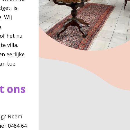
get, is
. Wij
n
of het nu
e villa.
n eerlijke
an toe
t ons
ing? Neem
er 0484 64