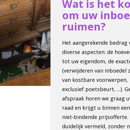
Wat is het k
om uw inboe
ruimen?
Het aangerekende bedrag va
diverse aspecten: de hoeve
tot uw eigendom, de exact
(verwijderen van inboedel
van kostbare voorwerpen, p
exclusief poetsbeurt, ...).
afspraak horen we graag 
raad en krijgt u binnen ee
niet-bindende prijsofferte.
duidelijk vermeld, zonder 