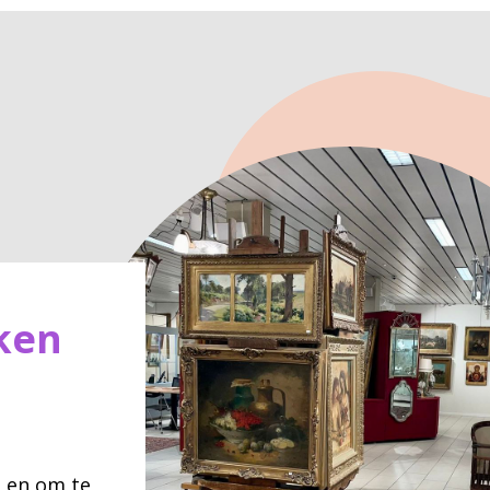
ken
l en om te