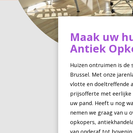
Maak uw hu
Antiek Opko
Huizen ontruimen is de s
Brussel. Met onze jaren
vlotte en doeltreffende
prijsofferte met eerlijk
uw pand. Heeft u nog wa
nemen we graag van u ov
opkopers, antiekhandela
van onderaf tot bovenin