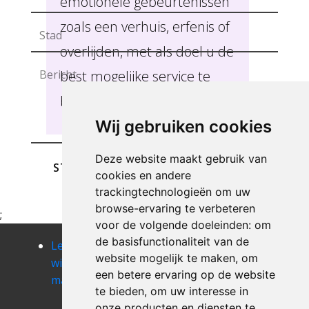
emotionele gebeurtenissen
zoals een verhuis, erfenis of
overlijden, met als doel u de
best mogelijke service te
bieden Henegouwen .
Wij gebruiken cookies
Deze website maakt gebruik van
STUREN
cookies en andere
trackingtechnologieën om uw
browse-ervaring te verbeteren
;
voor de volgende doeleinden:
om
de basisfunctionaliteit van de
Leegmaken
Leegmaken
Leegmaken
website mogelijk te maken
,
om
winkel of
winkel of
winkel of
een betere ervaring op de website
magazij acoz
magazij
magazij
te bieden
,
om uw interesse in
aiseau
aiseau-
onze producten en diensten te