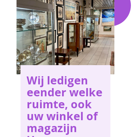
behoeften in Henegouwen .
Wij ledigen
eender welke
ruimte, ook
uw winkel of
magazijn