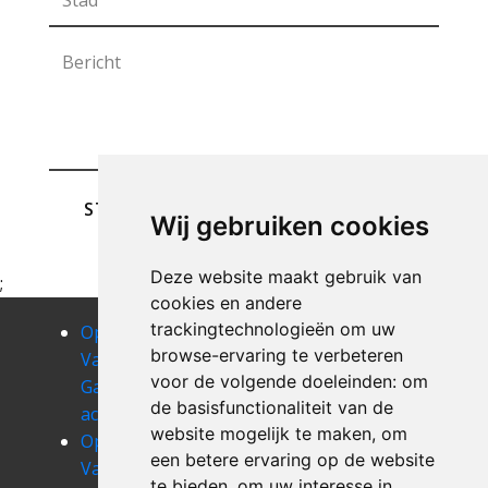
STUREN
Wij gebruiken cookies
Deze website maakt gebruik van
;
cookies en andere
trackingtechnologieën om uw
Opruimen
Opruimen
Opruimen
browse-ervaring te verbeteren
Van Uw
Van Uw
Van Uw
voor de volgende doeleinden:
om
Garage
Garage achet
Garage
de basisfunctionaliteit van de
achene
agimont
website mogelijk te maken
,
om
Opruimen
Opruimen
Opruimen
een betere ervaring op de website
Van Uw
Van Uw
Van Uw
te bieden
,
om uw interesse in