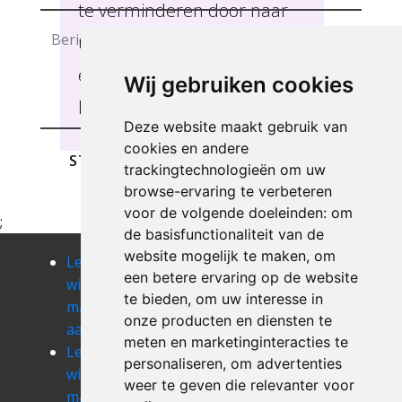
te verminderen door naar
uw wensen te luisteren en
een service op maat te
Wij gebruiken cookies
leveren West-Vlaanderen .
Deze website maakt gebruik van
cookies en andere
STUREN
trackingtechnologieën om uw
browse-ervaring te verbeteren
voor de volgende doeleinden:
om
;
de basisfunctionaliteit van de
website mogelijk te maken
,
om
Leegmaken
Leegmaken
Leegmaken
een betere ervaring op de website
winkel of
winkel of
winkel of
te bieden
,
om uw interesse in
magazij
magazij
magazij
onze producten en diensten te
aalbeke
aarsele
aartrijke
meten en marketinginteracties te
Leegmaken
Leegmaken
Leegmaken
personaliseren
,
om advertenties
winkel of
winkel of
winkel of
weer te geven die relevanter voor
magazij
magazij
magazij