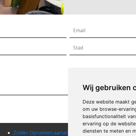
Wij gebruiken 
Deze website maakt ge
om uw browse-ervaring
basisfunctionaliteit v
ervaring op de website
diensten te meten en m
Zolder Opruimen aarsele
Zold