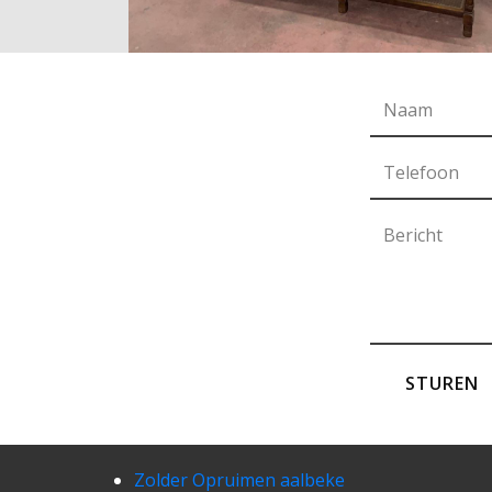
STUREN
Zolder Opruimen aalbeke