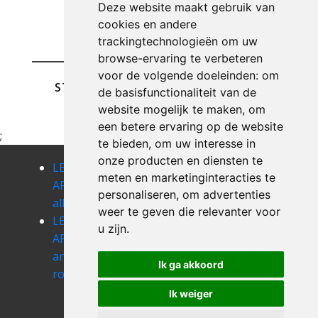
Deze website maakt gebruik van
cookies en andere
trackingtechnologieën om uw
browse-ervaring te verbeteren
voor de volgende doeleinden:
om
STUREN
de basisfunctionaliteit van de
website mogelijk te maken
,
om
een betere ervaring op de website
;
te bieden
,
om uw interesse in
onze producten en diensten te
LEEGMAKEN
LEEGMAKEN
LEEGMAKEN
meten en marketinginteracties te
APPARTEMENT
APPARTEMENT
APPARTEMENT
personaliseren
,
om advertenties
alle
andenne
anhee
weer te geven die relevanter voor
LEEGMAKEN
LEEGMAKEN
LEEGMAKEN
u zijn
.
APPARTEMENT
APPARTEMENT
APPARTEMENT
annevoie-
anseremme
anthee
Ik ga akkoord
rouillon
LEEGMAKEN
LEEGMAKEN
APPARTEMENT
APPARTEMENT
Ik weiger
arbre
arsimont