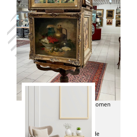
Laat uw huis
leegmaken
Aisemont, in
het volste
vertrouwen,
met de hulp
van Antiek
Opkoper
Aisemont
Onze specialisten komen
bij u langs om de
benodigde
verwijderingen en de