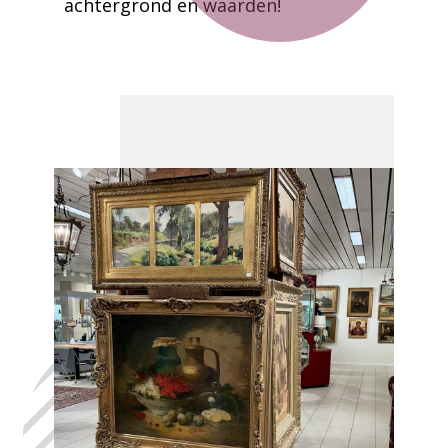
achtergrond en waarden!
Laat uw huis
leegmaken
Alsemberg, in
het volste