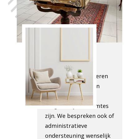
vertrouwen,
met de hulp
van Antiek
Opkoper
Alsemberg
We komen naar uw
locatie om te evalueren
wat er moet worden
opgeruimd en hoe
toegankelijk de ruimtes
zijn. We bespreken ook of
administratieve
ondersteuning wenselijk