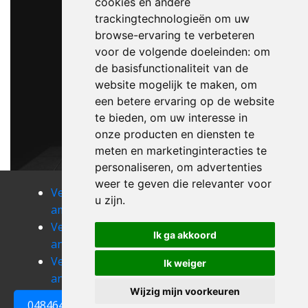
cookies en andere
trackingtechnologieën om uw
browse-ervaring te verbeteren
voor de volgende doeleinden:
om
de basisfunctionaliteit van de
website mogelijk te maken
,
om
een betere ervaring op de website
te bieden
,
om uw interesse in
onze producten en diensten te
meten en marketinginteracties te
personaliseren
,
om advertenties
weer te geven die relevanter voor
Verhuizen
Verhuizen
Verhuizen
u zijn
.
amel
ampsin
andrimont
Verhuizen
Verhuizen
Verhuizen
Ik ga akkoord
angleur
ans
antheit
Verhuizen
Verhuizen
Verhuizen
Ik weiger
anthisnes
arbrefontaine
argenteau
Wijzig mijn voorkeuren
0484648161