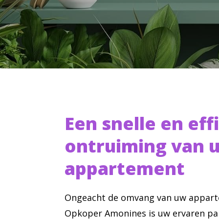
Een snelle en eff
ontruiming van 
appartement
Ongeacht de omvang van uw appart
Opkoper Amonines is uw ervaren pa