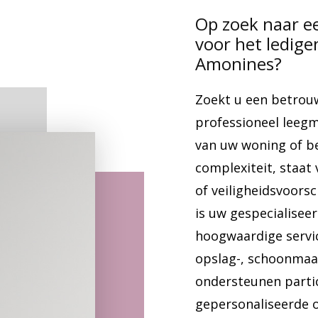
Op zoek naar e
voor het ledig
Amonines?
Zoekt u een betrou
professioneel lee
van uw woning of b
complexiteit, staat
of veiligheidsvoors
is uw gespecialisee
hoogwaardige servic
opslag-, schoonmaak
ondersteunen parti
gepersonaliseerde o