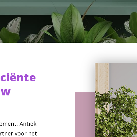
iciënte
uw
ement, Antiek
rtner voor het