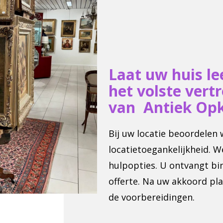
Laat uw huis l
het volste vert
van Antiek Op
Bij uw locatie beoordelen
locatietoegankelijkheid. W
hulpopties. U ontvangt bin
offerte. Na uw akkoord pl
de voorbereidingen.