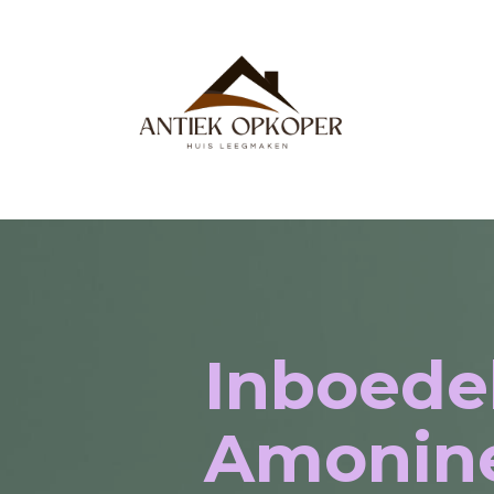
Inboede
Amonin