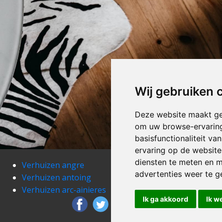
Wij gebruiken 
Deze website maakt ge
om uw browse-ervaring
basisfunctionaliteit v
ervaring op de website
diensten te meten en m
Verhuizen angre
Verh
advertenties weer te ge
Verhuizen antoing
Verh
Verhuizen arc-ainieres
Verh
Ik ga akkoord
Ik w