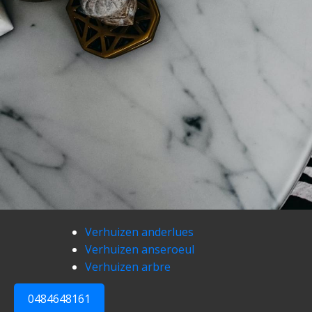
Verhuizen anderlues
Verhuizen anseroeul
Verhuizen arbre
0484648161