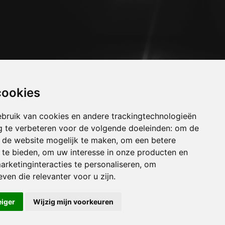
cookies
bruik van cookies en andere trackingtechnologieën
 te verbeteren voor de volgende doeleinden:
om de
an de website mogelijk te maken
,
om een betere
 te bieden
,
om uw interesse in onze producten en
arketinginteracties te personaliseren
,
om
uizen angreau
ven die relevanter voor u zijn
.
uizen anvaing
uizen arc-wattripont
eiger
Wijzig mijn voorkeuren