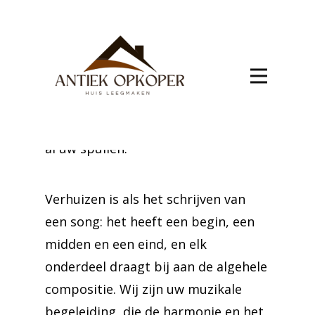
verhuis Angreau
Zet de grote stap naar Angreau met
vertrouwen, dankzij onze ervaren
verhuizers. Wij zorgen voor een
vlotte en zorgvuldige verhuizing van
al uw spullen.
Verhuizen is als het schrijven van
een song: het heeft een begin, een
midden en een eind, en elk
onderdeel draagt bij aan de algehele
compositie. Wij zijn uw muzikale
begeleiding, die de harmonie en het