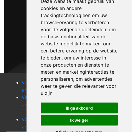
Deze website maakt gebruik van
cookies en andere
trackingtechnologieën om uw
browse-ervaring te verbeteren
voor de volgende doeleinden:
om
de basisfunctionaliteit van de
website mogelijk te maken
,
om
een betere ervaring op de website
te bieden
,
om uw interesse in
onze producten en diensten te
meten en marketinginteracties te
personaliseren
,
om advertenties
Verhuizen
Verhuizen
Verhuizen
weer te geven die relevanter voor
anseroeul
antoing
anvaing
u zijn
.
Verhuizen
Verhuizen
Verhuizen
arbre
arc-ainieres
arc-
Ik ga akkoord
wattripont
Verhuizen
Verhuizen
Verhuizen
Ik weiger
arquennes
asquillies
ath