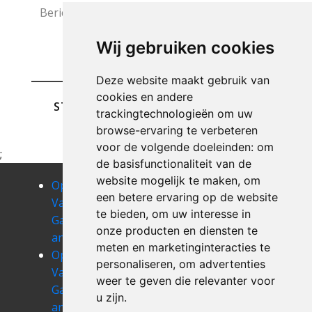
Wij gebruiken cookies
Deze website maakt gebruik van
cookies en andere
STUREN
trackingtechnologieën om uw
browse-ervaring te verbeteren
voor de volgende doeleinden:
om
;
de basisfunctionaliteit van de
website mogelijk te maken
,
om
Opruimen
Opruimen
Opruimen
een betere ervaring op de website
Van Uw
Van Uw
Van Uw
te bieden
,
om uw interesse in
Garage
Garage
Garage
onze producten en diensten te
angreau
anseroeul
antoing
meten en marketinginteracties te
Opruimen
Opruimen
Opruimen
personaliseren
,
om advertenties
Van Uw
Van Uw
Van Uw
weer te geven die relevanter voor
Garage
Garage arbre
Garage arc-
u zijn
.
anvaing
ainieres