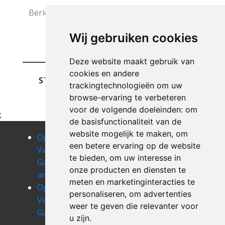
Wij gebruiken cookies
Deze website maakt gebruik van
cookies en andere
STUREN
trackingtechnologieën om uw
browse-ervaring te verbeteren
voor de volgende doeleinden:
om
;
de basisfunctionaliteit van de
website mogelijk te maken
,
om
Opruimen
Opruimen
Opruimen
een betere ervaring op de website
Van Uw
Van Uw
Van Uw
te bieden
,
om uw interesse in
Garage
Garage
Garage
onze producten en diensten te
anseroeul
antoing
anvaing
meten en marketinginteracties te
Opruimen
Opruimen
Opruimen
personaliseren
,
om advertenties
Van Uw
Van Uw
Van Uw
weer te geven die relevanter voor
Garage arbre
Garage arc-
Garage arc-
u zijn
.