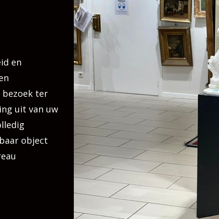
id en
en
 bezoek ter
ing uit van uw
lledig
tbaar object
reau