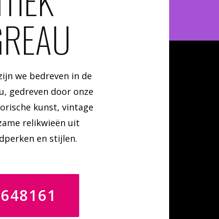
TIEK
GREAU
zijn we bedreven in de
u, gedreven door onze
orische kunst, vintage
ame relikwieën uit
jdperken en stijlen.
4648161