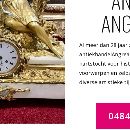
AN
AN
Al meer dan 28 jaar 
antiekhandelAngrea
hartstocht voor hist
voorwerpen en zeldz
diverse artistieke ti
048