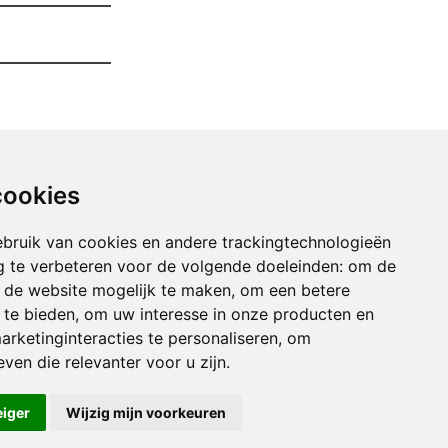
cookies
bruik van cookies en andere trackingtechnologieën
 te verbeteren voor de volgende doeleinden:
om de
an de website mogelijk te maken
,
om een betere
 te bieden
,
om uw interesse in onze producten en
arketinginteracties te personaliseren
,
om
imen Van Uw Garage arville
ven die relevanter voor u zijn
.
imen Van Uw Garage attert
imen Van Uw Garage autelbas
eiger
Wijzig mijn voorkeuren