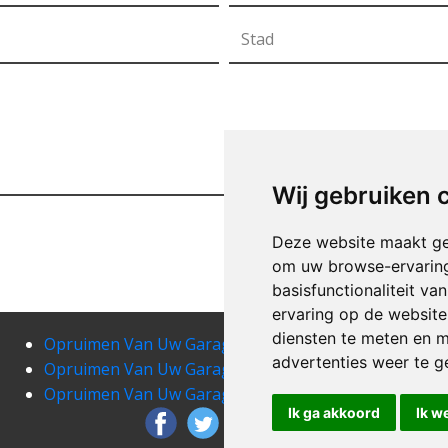
Wij gebruiken 
Deze website maakt ge
om uw browse-ervaring
basisfunctionaliteit v
ervaring op de website
diensten te meten en m
Opruimen Van Uw Garage arlon
Opru
advertenties weer te ge
Opruimen Van Uw Garage athus
Opru
Opruimen Van Uw Garage auby-sur-semois
Opru
Ik ga akkoord
Ik w