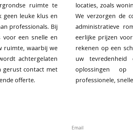
rgrondse ruimte te
locaties, zoals won
ak geen leuke klus en
We verzorgen de c
an professionals. Bij
administratieve r
s voor een snelle en
eerlijke prijzen vo
w ruimte, waarbij we
rekenen op een sch
 wordt achtergelaten
uw tevredenheid o
 gerust contact met
oplossingen op
vende offerte.
professionele, snelle